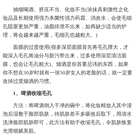
抽烟喝酒、挤压不当、化妆不当(涂抹具刺激性之化
妆品及长期使用强力杀菌性强力药霜、消炎水，会使毛细
孔阻塞更加严重，油脂排泄不出来，如再缺少适当的护
理，将会越来越严重，毛细孔也越粗大。)
面膜的过度使用(很多深层面膜首先将毛孔撑大，才
能深入毛孔将油分与脏污带出来，过多使用深层清洁面
膜，也会让毛孔粗大)。烟酒是你首要忌讳的东西，如果
你不想在30岁时就有一张50岁女人的老脸的话，就一定要
改掉过度烟酒的习惯。
1、啤酒收缩毛孔
方法：将啤酒倒入干净的碗中，将化妆棉放入其中浸
泡后湿敷于脸部肌肤，待肌肤差不多吸收后取下，用清水
洗净脸部肌肤即可，此方法有助于收缩毛孔，令肌肤恢复
光滑细腻美肌。