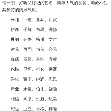
信开朗，好听又好记的艺名，简单大气的发音，却藏不住
其独特的内涵气质。
长翔、业隆、显狄、岳寅
耕新、千辉、东星、洲扬
展朗、开悟、栋川、文仁
述元、再熙、为贺、必元
森儒、展隆、基洲、宜标
伦胜、显恒、树仑、启骞
兴松、骏宁、绅辉、恩民
新业、永祖、伯非、饶瀚
相滔、高坚、永彪、纪昊
绍远、业立、令栋、梓隆