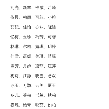
河亮、新丰、惟威、岳崎
依晨、柏颜、可菲、小榕
茹妃、佳怡、亦妹、晓洁
忆梅、玉珍、巧芳、可馨
林琳、尔柏、婧琪、玥婷
佳雪、语嫣、美琳、靖瑶
雪芳、月婵、凌菲、江萍
梅诗、江静、晓雪、念双
冰玉、万颖、云美、夏玉
冬儿、菲柏、书兰、秋柏
春雁、艳青、映茹、如柏