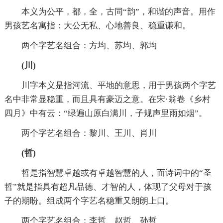
本义为公平，都，全，古同“韵”，和谐的声音。用作
男孩艺名寓指：大公无私、心地善良、稳重谦和。
两个字艺名组合：方均、苏均、郭均
(川)
川字本义是指河流、平地的意思，用于男孩两个字艺
名中非常显稳重，而且具有豪迈之意。在宋·翁卷《乡村
四月》中有云：“绿遍山原白满川，子规声里雨如烟”。
两个字艺名组合：黎川、王川、肖川
(哲)
哲是指智慧卓越或有卓越智慧的人，而诗词中的“圣
哲”就是指具有超凡品德、才智的人，体现了父母对于孩
子的期盼。组成两个字艺名稳重又朗朗上口。
两个字艺名组合：李哲、赵哲、孙哲