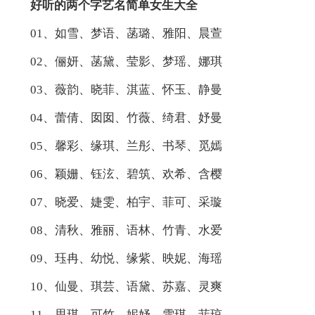
好听的两个字艺名简单女生大全
01、如雪、梦语、菡璐、雅阳、晨萱
02、俪妍、菡黛、莹影、梦瑶、娜琪
03、薇韵、晓菲、淇蓝、怀玉、静曼
04、蕾倩、囡囡、竹薇、绮君、妤曼
05、馨彩、缘琪、兰彤、书琴、觅嫣
06、颖姗、钰泫、碧筑、欢希、含樱
07、晓爱、婕雯、柏宇、菲可、采璇
08、清秋、雅丽、语林、竹青、水爱
09、珏冉、幼悦、缘紫、映妮、海瑶
10、仙曼、琪芸、语黛、苏嘉、灵爽
11、思琪、可竹、妮妤、雪琪、菲琼