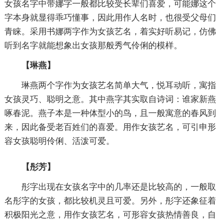
女孩名字中带娜字一般都比较受长辈们喜爱，可能娜这个
字本身就显得乖巧懂事，因此用作人名时，也很受父母们
青睐。采用书娜两字作为女孩艺名，着实好听易记，仿佛
听到名字就能想象出女孩那般秀气伶俐的模样。
【琳燕】
琳燕两个字作为女孩艺名简单大气，悦耳动听，寓指
女孩灵巧、聪明之意。其中燕字其实取自诗词：谁家新燕
啄春泥。燕子本是一种体型小的鸟，且一般寓意的春风到
来，因此备受老百姓们的喜爱。用作女孩艺名，可引申形
容女孩聪明伶俐、活泼可爱。
【彤芳】
彤字出现在女孩名字中的几率还是比较高的，一般取
名彤字的女孩，都比较机灵且可爱。另外，彤字还象征着
积极阳光之意，用作女孩艺名，可形容女孩热情善良，自