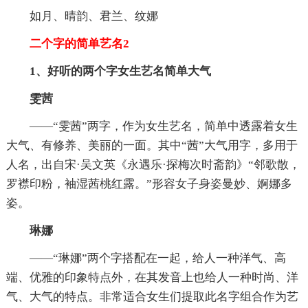
如月、晴韵、君兰、纹娜
二个字的简单艺名2
1、好听的两个字女生艺名简单大气
雯茜
——“雯茜”两字，作为女生艺名，简单中透露着女生
大气、有修养、美丽的一面。其中“茜”大气用字，多用于
人名，出自宋·吴文英《永遇乐·探梅次时斋韵》“邻歌散，
罗襟印粉，袖湿茜桃红露。”形容女子身姿曼妙、婀娜多
姿。
琳娜
——“琳娜”两个字搭配在一起，给人一种洋气、高
端、优雅的印象特点外，在其发音上也给人一种时尚、洋
气、大气的特点。非常适合女生们提取此名字组合作为艺