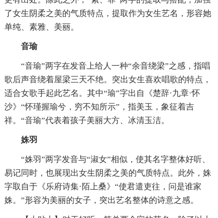
了女生阴柔之美的气质特点，提取作为女生艺名，形容她
单纯、素雅、美丽。
音瑜
“音瑜”两字在发音上给人一种“余音绕梁”之感，指唱
歌后声音绕着屋梁三天不绝。突出女生喜欢唱歌的特点，
适合女歌手起此艺名。其中“瑜”字出自《楚辞·九章·怀
沙》“怀瑾握瑜兮，穷不知所示”，指美玉，象征着吉
祥。“音瑜”代表着孩子美丽大方、冰清玉洁。
姝羽
“姝羽”两字发音与“淑女”相似，使其名字整体好听、
易记同时，也展现出女生阴柔之美的气质特点。此外，姝
字取自于《乐府诗集·陌上桑》“使君遣吏往，问是谁家
姝。”形容为美丽的女子，突出艺名整体的诗意之感。