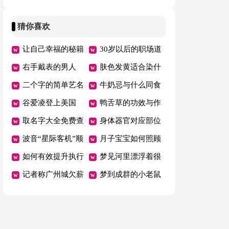
办
公平
猜你喜欢
让自己幸福的秘籍
30岁以后的职场道
右手戴表的男人
理怎么走
肤色发黄适合染什
二个字的简单艺名
么颜色的头发
牛奶忌与什么同食
谷爱凌登上美国
鸭舌草的功效与作
《时代》百大人物
取名字大全免费查
用
身体器官对应部位
名单
询一下
波音“星际客机”顺
一览表
月子宝宝如何照顾
利完成不载人试飞
如何有效提升执行
梦见河里漂浮着很
任务
力
记者称广州城欠薪
多死尸
梦到成群的小老鼠
问题与重庆队情况
什么预兆
类似