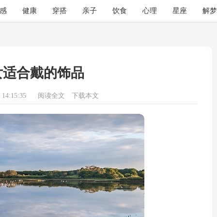
感
健康
穿搭
亲子
饮食
心理
星座
解梦
女适合戴的饰品
14:15:35
阅读全文
下载本文