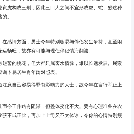
蛇寅虎构成三刑，因此三口人之间不宜形成虎、蛇、猴这种
猪的。
，在感情方面，男士今年特别容易与伴侣发生争持，甚至闹
花运畅旺，故亦有可能与现任伴侣情海翻波。
有短暂的桃花，但大都只属雾水情缘，难以长远发展。属猴
以查询卜易居生肖年龄对照表。
须注意自己容易得罪有影响力的人士，故今年在言行举止上
佳而令工作略有阻滞，但整体变化不大。要有心理准备在农
收获不成正比，再加上上司又不太体谅，令你的心情特别烦