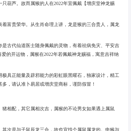
只葫芦。故而属猴的人在2022年宜佩戴【增庆堂神龙赐
表着富贵荣华。从生肖命理上讲，龙是猴的三合贵人，属龙
亦是古代仙道医士随身佩戴的灵物，有着祛病免灾、平安吉
喜爱的开运物，属猴在2022年若佩戴神龙赐福，寓意吉祥纳
采用极具正能量及辟邪能力的彩虹眼黑曜石，独家设计，精工
甚多，请认准卜易居或增庆堂商标，谨防假冒！
、猪相配，其它属相次吉，属猴的不论男女如果遇上属鼠
。其次是与子鼠辰龙三合，故也宜找个属鼠属龙的。申猴与