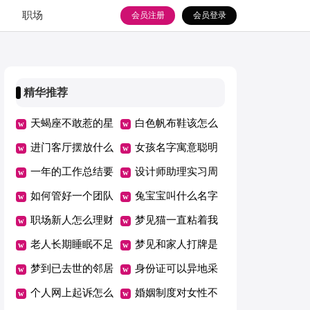
职场
会员注册
会员登录
精华推荐
天蝎座不敢惹的星
白色帆布鞋该怎么
座
进门客厅摆放什么
搭配
女孩名字寓意聪明
东西好
一年的工作总结要
漂亮
设计师助理实习周
怎么写（精选15
如何管好一个团队
记
兔宝宝叫什么名字
篇）
职场新人怎么理财
有寓意
梦见猫一直粘着我
老人长期睡眠不足
什么意思
梦见和家人打牌是
有哪些危害
梦到已去世的邻居
什么意思
身份证可以异地采
代表着什么
个人网上起诉怎么
集指纹吗
婚姻制度对女性不