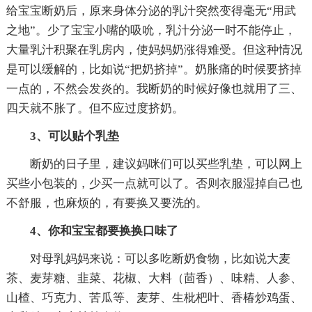
给宝宝断奶后，原来身体分泌的乳汁突然变得毫无“用武
之地”。少了宝宝小嘴的吸吮，乳汁分泌一时不能停止，
大量乳汁积聚在乳房内，使妈妈奶涨得难受。但这种情况
是可以缓解的，比如说“把奶挤掉”。奶胀痛的时候要挤掉
一点的，不然会发炎的。我断奶的时候好像也就用了三、
四天就不胀了。但不应过度挤奶。
3、可以贴个乳垫
断奶的日子里，建议妈咪们可以买些乳垫，可以网上
买些小包装的，少买一点就可以了。否则衣服湿掉自己也
不舒服，也麻烦的，有要换又要洗的。
4、你和宝宝都要换换口味了
对母乳妈妈来说：可以多吃断奶食物，比如说大麦
茶、麦芽糖、韭菜、花椒、大料（茴香）、味精、人参、
山楂、巧克力、苦瓜等、麦芽、生枇杷叶、香椿炒鸡蛋、