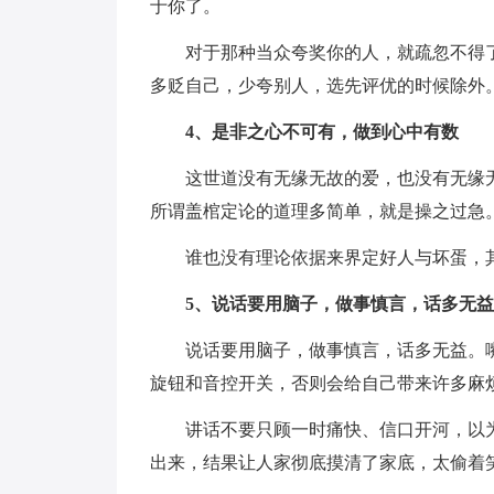
于你了。
对于那种当众夸奖你的人，就疏忽不得
多贬自己，少夸别人，选先评优的时候除外
4、是非之心不可有，做到心中有数
这世道没有无缘无故的爱，也没有无缘
所谓盖棺定论的道理多简单，就是操之过急
谁也没有理论依据来界定好人与坏蛋，
5、说话要用脑子，做事慎言，话多无益
说话要用脑子，做事慎言，话多无益。
旋钮和音控开关，否则会给自己带来许多麻
讲话不要只顾一时痛快、信口开河，以
出来，结果让人家彻底摸清了家底，太偷着