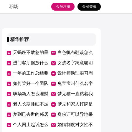
职场
会员注册
会员登录
精华推荐
天蝎座不敢惹的星
白色帆布鞋该怎么
座
进门客厅摆放什么
搭配
女孩名字寓意聪明
东西好
一年的工作总结要
漂亮
设计师助理实习周
怎么写（精选15
如何管好一个团队
记
兔宝宝叫什么名字
篇）
职场新人怎么理财
有寓意
梦见猫一直粘着我
老人长期睡眠不足
什么意思
梦见和家人打牌是
有哪些危害
梦到已去世的邻居
什么意思
身份证可以异地采
代表着什么
个人网上起诉怎么
集指纹吗
婚姻制度对女性不