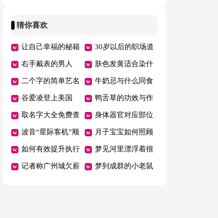
办
公平
猜你喜欢
让自己幸福的秘籍
30岁以后的职场道
右手戴表的男人
理怎么走
肤色发黄适合染什
二个字的简单艺名
么颜色的头发
牛奶忌与什么同食
谷爱凌登上美国
鸭舌草的功效与作
《时代》百大人物
取名字大全免费查
用
身体器官对应部位
名单
询一下
波音“星际客机”顺
一览表
月子宝宝如何照顾
利完成不载人试飞
如何有效提升执行
梦见河里漂浮着很
任务
力
记者称广州城欠薪
多死尸
梦到成群的小老鼠
问题与重庆队情况
什么预兆
类似