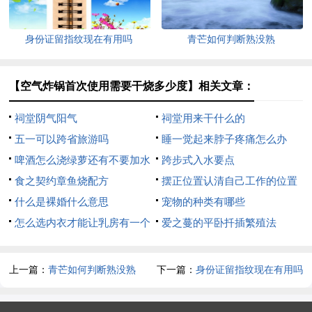
身份证留指纹现在有用吗
青芒如何判断熟没熟
【空气炸锅首次使用需要干烧多少度】相关文章：
祠堂阴气阳气
祠堂用来干什么的
五一可以跨省旅游吗
睡一觉起来脖子疼痛怎么办
啤酒怎么浇绿萝还有不要加水
跨步式入水要点
食之契约章鱼烧配方
摆正位置认清自己工作的位置
什么是裸婚什么意思
宠物的种类有哪些
怎么选内衣才能让乳房有一个
爱之蔓的平卧扦插繁殖法
舒适的家
上一篇：
青芒如何判断熟没熟
下一篇：
身份证留指纹现在有用吗