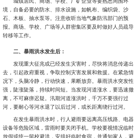
城镇居民、商场、学校、厂矿企业等要熟悉周围环
境，自备必要的防水、排水设施，如帆布、编织袋、沙
石、木板、抽水泵等。注意收听当地气象防汛部门的预
报。商场、学校、广场等人群密集区要及时做好人员疏导
转移等工作。
二、暴雨洪水发生后：
发现重大征兆或已经发生灾害时，尽快将消息传递出
去，引起政府重视，争取控制灾害发展和救援。在紧急情
况下，头脑冷静，行动快速，果断放弃。暴雨洪水突发性
强，陡涨陡落，持续时间短。当发现河道涨水，要迅速撤
离，不可麻痹迟疑。汛期河道涨洪时，千万不要强行过
河，要耐心等河水退了以后过河，或长距离绕行过河。
在发生暴雨洪水时，行人避雨要远离高压线路、电器
设备等危险区域，雷雨时要关闭手机。学校要视情况临时
放假或统一留校避洪，安排好临时食宿，并通知家人，避