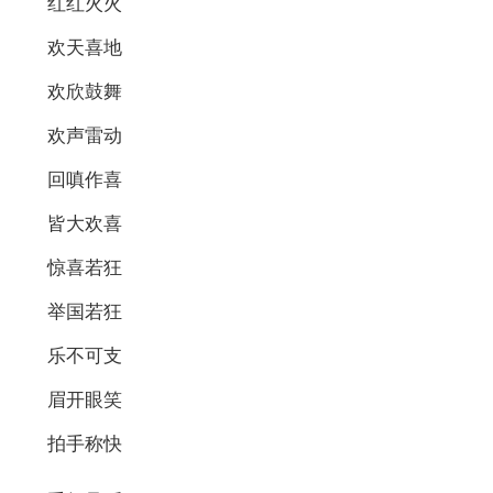
红红火火
欢天喜地
欢欣鼓舞
欢声雷动
回嗔作喜
皆大欢喜
惊喜若狂
举国若狂
乐不可支
眉开眼笑
拍手称快