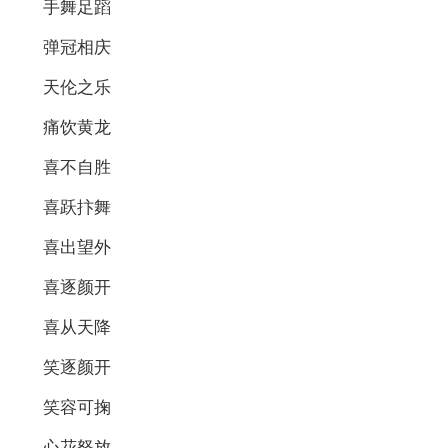
手舞足蹈
弹冠相庆
天伦之乐
痛饮黄龙
喜不自胜
喜跃抃舞
喜出望外
喜逐颜开
喜从天降
笑逐颜开
笑容可掬
心花怒放