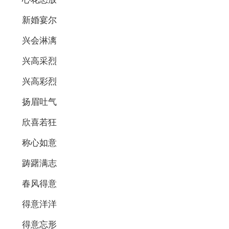
新婚宴尔
兴会淋漓
兴高采烈
兴高彩烈
扬眉吐气
欣喜若狂
称心如意
踌躇满志
春风得意
得意洋洋
得意忘形