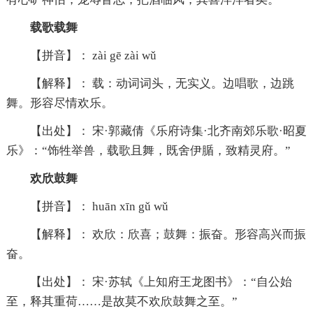
载歌载舞
【拼音】： zài gē zài wǔ
【解释】： 载：动词词头，无实义。边唱歌，边跳
舞。形容尽情欢乐。
【出处】： 宋·郭藏倩《乐府诗集·北齐南郊乐歌·昭夏
乐》：“饰牲举兽，载歌且舞，既舍伊腯，致精灵府。”
欢欣鼓舞
【拼音】： huān xīn gǔ wǔ
【解释】： 欢欣：欣喜；鼓舞：振奋。形容高兴而振
奋。
【出处】： 宋·苏轼《上知府王龙图书》：“自公始
至，释其重荷……是故莫不欢欣鼓舞之至。”