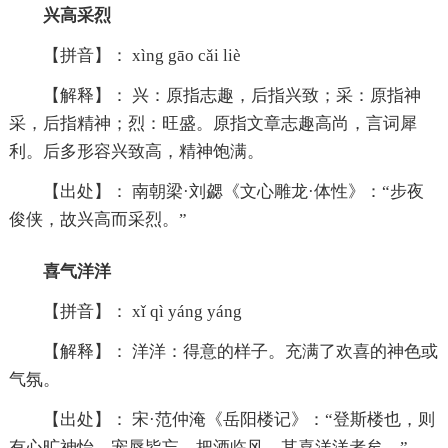
兴高采烈
【拼音】： xìng gāo cǎi liè
【解释】： 兴：原指志趣，后指兴致；采：原指神
采，后指精神；烈：旺盛。原指文章志趣高尚，言词犀
利。后多形容兴致高，精神饱满。
【出处】： 南朝梁·刘勰《文心雕龙·体性》：“步夜
俊侠，故兴高而采烈。”
喜气洋洋
【拼音】： xǐ qì yáng yáng
【解释】： 洋洋：得意的样子。充满了欢喜的神色或
气氛。
【出处】： 宋·范仲淹《岳阳楼记》：“登斯楼也，则
有心旷神怡，宠辱皆忘，把酒临风，其喜洋洋者矣。”