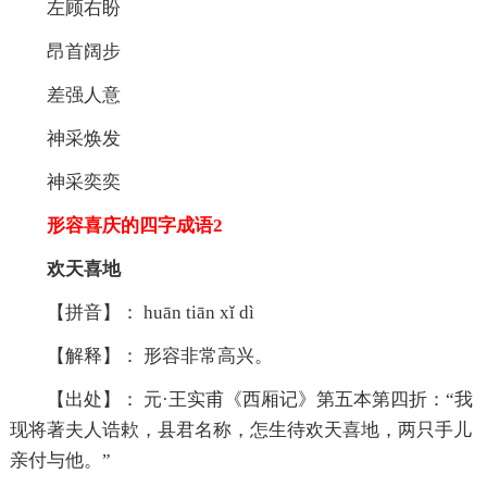
左顾右盼
昂首阔步
差强人意
神采焕发
神采奕奕
形容喜庆的四字成语2
欢天喜地
【拼音】： huān tiān xǐ dì
【解释】： 形容非常高兴。
【出处】： 元·王实甫《西厢记》第五本第四折：“我
现将著夫人诰欶，县君名称，怎生待欢天喜地，两只手儿
亲付与他。”