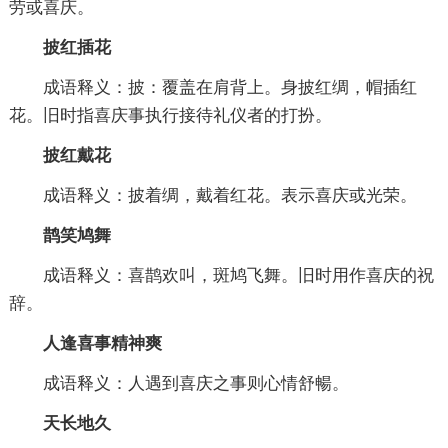
劳或喜庆。
披红插花
成语释义：披：覆盖在肩背上。身披红绸，帽插红
花。旧时指喜庆事执行接待礼仪者的打扮。
披红戴花
成语释义：披着绸，戴着红花。表示喜庆或光荣。
鹊笑鸠舞
成语释义：喜鹊欢叫，斑鸠飞舞。旧时用作喜庆的祝
辞。
人逢喜事精神爽
成语释义：人遇到喜庆之事则心情舒暢。
天长地久