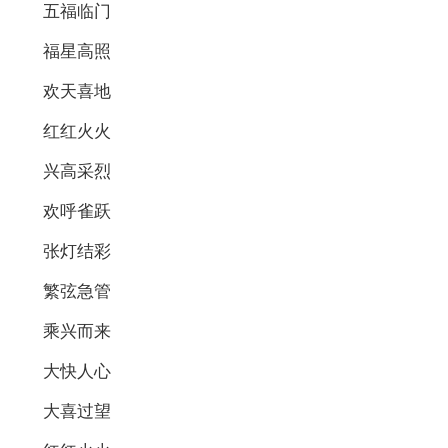
五福临门
福星高照
欢天喜地
红红火火
兴高采烈
欢呼雀跃
张灯结彩
繁弦急管
乘兴而来
大快人心
大喜过望